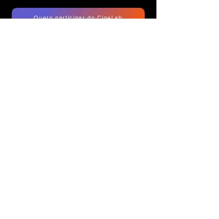
Quero participar do CineLab
🎬 Por que o CineLab é
diferente?
Aulas individuais e personalizadas.
⚡
Conteúdo direto ao ponto.
⚡
Aprendizado prático, aplicado no
⚡
mesmo dia.
Uso do seu próprio equipamento e
⚡
computador.
Acompanhamento online de 1 mês.
⚡
Acesso aos bastidores e arquivos
⚡
reais da Zero Sete.