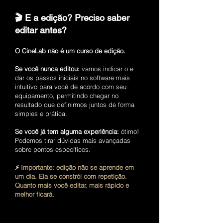
🎬 E a edição? Preciso saber
editar antes?
O CineLab não é um curso de edição.
Se você nunca editou:
vamos indicar o e
dar os passos iniciais no software mais
intuitivo para você de acordo com seu
equipamento, permitindo chegar no
resultado que definirmos juntos de forma
simples e prática.
Se você já tem alguma experiência:
ótimo!
Podemos tirar dúvidas mais avançadas
sobre pontos específicos.
⚡
Importante: edição não se aprende em
um dia. Ela se constrói com repetição.
Quanto mais você editar, mais rápido e
melhor ficará.